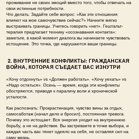
проживание не своих эмоций вместо того, чтобы отвечать на
свои истинные потребности.
Что делать: Задайте себе вопрос: «Как эти отношения
влияют на мое самочувствие сейчас?» Начните мягко
выстраивать границы. Учитесь говорить «нет». Гештальт-
терапия предлагает технику «осознавания контакта»:
заметьте, в какой момент диалога вы начинаете чувствовать
истощение. Это точка, где нарушаются ваши границы.
2. ВНУТРЕННИЕ КОНФЛИКТЫ: ГРАЖДАНСКАЯ
ВОЙНА, КОТОРАЯ СЪЕДАЕТ ВАС ИЗНУТРИ
«Хочу отдохнуть» vs «Должен работать». «Хочу уехать» vs
«Надо остаться». Осень — время, когда эти конфликты
обостряются, приводя к параличу воли и хронической
усталости.
Как распознать: Прокрастинация, чувство вины за отдых,
самосаботаж (начал дело и бросил), постоянная тревога.
Почему это истощает: Вся энергия уходит на внутреннюю
борьбу, а не на действие. Вы застреваете в точке выбора, и
каждая часть вас тянет одеяло на себя, не оставляя сил на
саму жизнь.