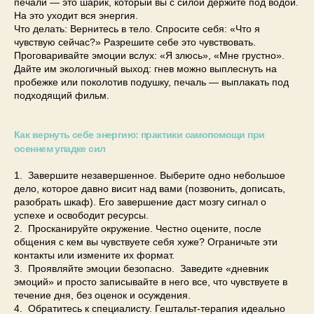
печали — это шарик, который вы с силой держите под водой.
На это уходит вся энергия.
Что делать: Вернитесь в тело. Спросите себя: «Что я
чувствую сейчас?» Разрешите себе это чувствовать.
Проговаривайте эмоции вслух: «Я злюсь», «Мне грустно».
Дайте им экологичный выход: гнев можно выплеснуть на
пробежке или поколотив подушку, печаль — выплакать под
подходящий фильм.
Как вернуть себе энергию: практики самопомощи при
осеннем упадке сил
1. Завершите незавершенное. Выберите одно небольшое
дело, которое давно висит над вами (позвонить, дописать,
разобрать шкаф). Его завершение даст мозгу сигнал о
успехе и освободит ресурсы.
2. Просканируйте окружение. Честно оцените, после
общения с кем вы чувствуете себя хуже? Ограничьте эти
контакты или измените их формат.
3. Проявляйте эмоции безопасно. Заведите «дневник
эмоций» и просто записывайте в него все, что чувствуете в
течение дня, без оценок и осуждения.
4. Обратитесь к специалисту. Гештальт-терапия идеально