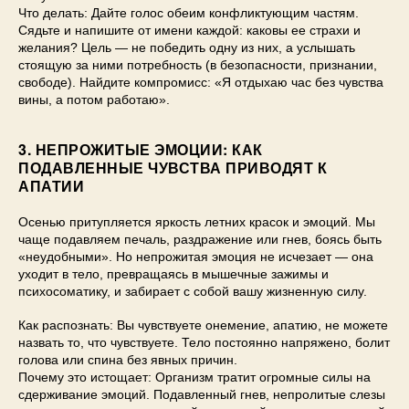
Что делать: Дайте голос обеим конфликтующим частям.
Сядьте и напишите от имени каждой: каковы ее страхи и
желания? Цель — не победить одну из них, а услышать
стоящую за ними потребность (в безопасности, признании,
свободе). Найдите компромисс: «Я отдыхаю час без чувства
вины, а потом работаю».
3. НЕПРОЖИТЫЕ ЭМОЦИИ: КАК
ПОДАВЛЕННЫЕ ЧУВСТВА ПРИВОДЯТ К
АПАТИИ
Осенью притупляется яркость летних красок и эмоций. Мы
чаще подавляем печаль, раздражение или гнев, боясь быть
«неудобными». Но непрожитая эмоция не исчезает — она
уходит в тело, превращаясь в мышечные зажимы и
психосоматику, и забирает с собой вашу жизненную силу.
Как распознать: Вы чувствуете онемение, апатию, не можете
назвать то, что чувствуете. Тело постоянно напряжено, болит
голова или спина без явных причин.
Почему это истощает: Организм тратит огромные силы на
сдерживание эмоций. Подавленный гнев, непролитые слезы